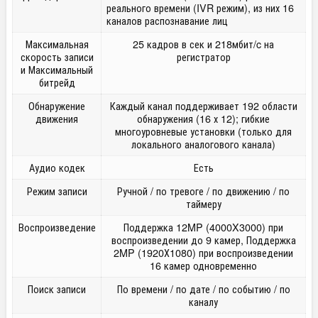
реального времени (IVR режим), из них 16
каналов распознавание лиц
Максимальная
25 кадров в сек и 218мбит/c на
скорость записи
регистратор
и Максимальный
битрейд
Обнаружение
Каждый канал поддерживает 192 области
движения
обнаружения (16 х 12); гибкие
многоуровневые установки (только для
локального аналогового канала)
Аудио кодек
Есть
Режим записи
Ручной / по тревоге / по движению / по
таймеру
Воспроизведение
Поддержка 12MP (4000X3000) при
воспроизведении до 9 камер, Поддержка
2MP (1920Х1080) при воспроизведении
16 камер одновременно
Поиск записи
По времени / по дате / по событию / по
каналу