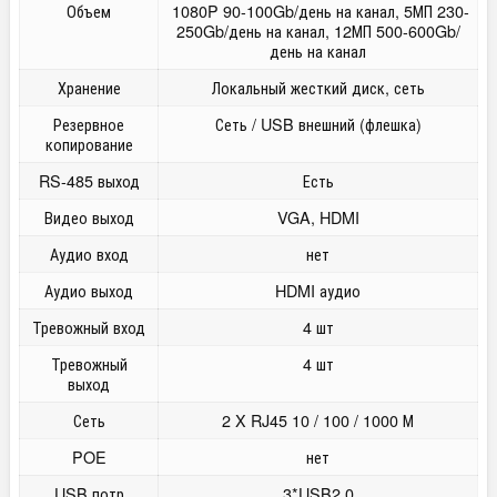
Объем
1080P 90-100Gb/день на канал, 5МП 230-
250Gb/день на канал, 12МП 500-600Gb/
день на канал
Хранение
Локальный жесткий диск, сеть
Резервное
Сеть / USB внешний (флешка)
копирование
RS-485 выход
Есть
Видео выход
VGA, HDMI
Аудио вход
нет
Аудио выход
HDMI аудио
Тревожный вход
4 шт
Тревожный
4 шт
выход
Сеть
2 X RJ45 10 / 100 / 1000 М
POE
нет
USB потр
3*USB2.0